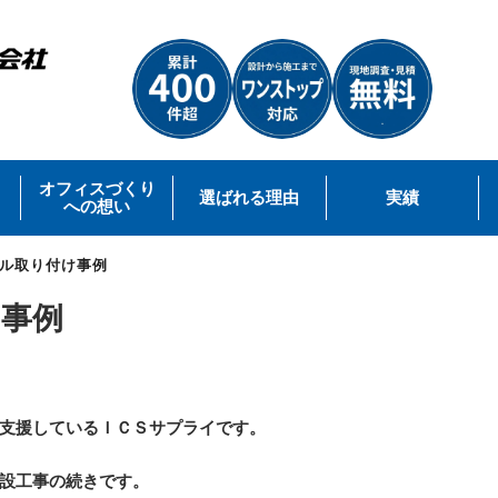
オフィスづくり
選ばれる理由
実績
への想い
ル取り付け事例
け事例
支援しているＩＣＳサプライです。
設工事の続きです。