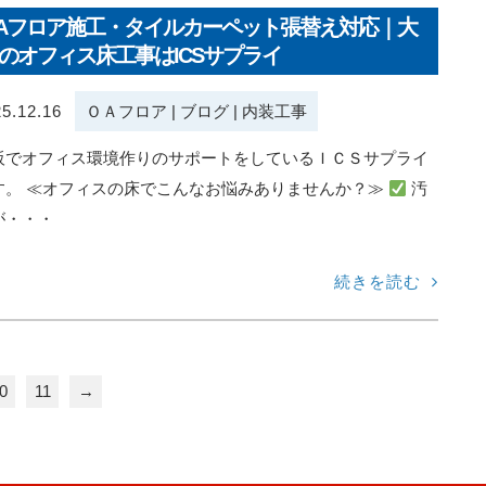
Aフロア施工・タイルカーペット張替え対応｜大
のオフィス床工事はICSサプライ
5.12.16
ＯＡフロア
|
ブログ
|
内装工事
阪でオフィス環境作りのサポートをしているＩＣＳサプライ
す。 ≪オフィスの床でこんなお悩みありませんか？≫
汚
が・・・
続きを読む
0
11
→