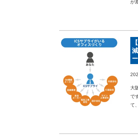
が
【
減
ー
202
大
で
て