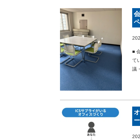
会
ペ
202
■
て
議
オ
ー
202