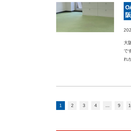
O
阪
202
大
で
れ
1
2
3
4
…
9
1