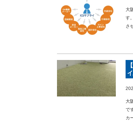
大
す
さ
【
イ
202
大
で
カ