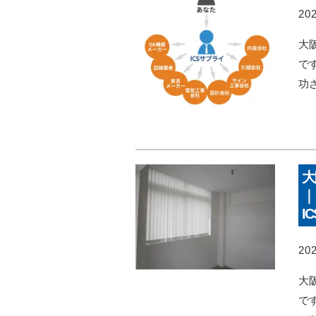
202
大
で
功
大
｜
I
202
大
で