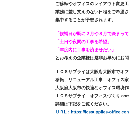
ご移転やオフィスのレイアウト変更工
業務に差し支えのない日程をご希望さ
集中することが予想されます。
「候補日が既に２月や３月で決まって
「土日や夜間の工事を希望」
「年度内に工事を済ませたい」
とお考えの企業様は是非お早めにお問
ＩＣＳサプライは大阪府大阪市でオフ
移転、リニューアル工事、オフィス家
大阪府大阪市の快適なオフィス環境作
ＩＣＳサプライ オフィスづくり.co
詳細は下記をご覧ください。
ＵＲL：https
://icssupplies-office.co