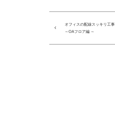
オフィスの配線スッキリ工
～OAフロア編 ～