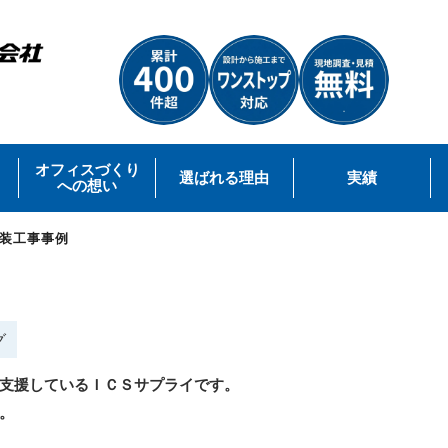
オフィスづくり
選ばれる理由
実績
への想い
装工事事例
グ
支援しているＩＣＳサプライです。
。