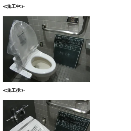
≪施工中≫
≪施工後≫